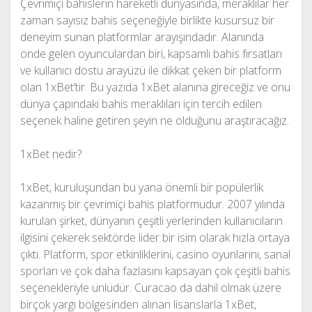
Çevrimiçi bahislerin hareketli dünyasında, meraklılar her
zaman sayısız bahis seçeneğiyle birlikte kusursuz bir
deneyim sunan platformlar arayışındadır. Alanında
önde gelen oyunculardan biri, kapsamlı bahis fırsatları
ve kullanıcı dostu arayüzü ile dikkat çeken bir platform
olan 1xBet’tir. Bu yazıda 1xBet alanına gireceğiz ve onu
dünya çapındaki bahis meraklıları için tercih edilen
seçenek haline getiren şeyin ne olduğunu araştıracağız.
1xBet nedir?
1xBet, kuruluşundan bu yana önemli bir popülerlik
kazanmış bir çevrimiçi bahis platformudur. 2007 yılında
kurulan şirket, dünyanın çeşitli yerlerinden kullanıcıların
ilgisini çekerek sektörde lider bir isim olarak hızla ortaya
çıktı. Platform, spor etkinliklerini, casino oyunlarını, sanal
sporları ve çok daha fazlasını kapsayan çok çeşitli bahis
seçenekleriyle ünlüdür. Curacao da dahil olmak üzere
birçok yargı bölgesinden alınan lisanslarla 1xBet,