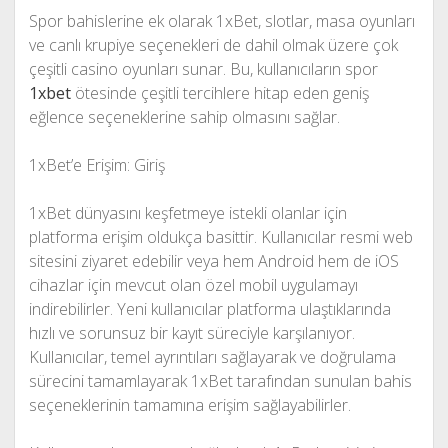
Spor bahislerine ek olarak 1xBet, slotlar, masa oyunları
ve canlı krupiye seçenekleri de dahil olmak üzere çok
çeşitli casino oyunları sunar. Bu, kullanıcıların spor
1xbet
ötesinde çeşitli tercihlere hitap eden geniş
eğlence seçeneklerine sahip olmasını sağlar.
1xBet’e Erişim: Giriş
1xBet dünyasını keşfetmeye istekli olanlar için
platforma erişim oldukça basittir. Kullanıcılar resmi web
sitesini ziyaret edebilir veya hem Android hem de iOS
cihazlar için mevcut olan özel mobil uygulamayı
indirebilirler. Yeni kullanıcılar platforma ulaştıklarında
hızlı ve sorunsuz bir kayıt süreciyle karşılanıyor.
Kullanıcılar, temel ayrıntıları sağlayarak ve doğrulama
sürecini tamamlayarak 1xBet tarafından sunulan bahis
seçeneklerinin tamamına erişim sağlayabilirler.