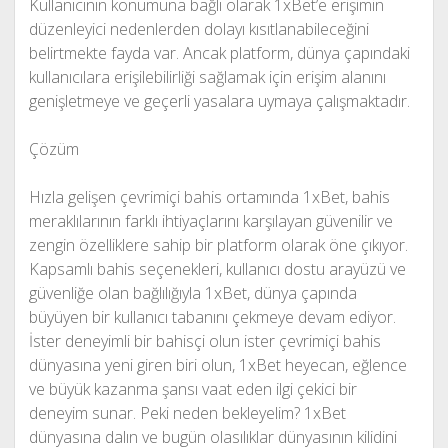
Kullanıcının konumuna bağlı olarak 1xBet’e erişimin
düzenleyici nedenlerden dolayı kısıtlanabileceğini
belirtmekte fayda var. Ancak platform, dünya çapındaki
kullanıcılara erişilebilirliği sağlamak için erişim alanını
genişletmeye ve geçerli yasalara uymaya çalışmaktadır.
Çözüm
Hızla gelişen çevrimiçi bahis ortamında 1xBet, bahis
meraklılarının farklı ihtiyaçlarını karşılayan güvenilir ve
zengin özelliklere sahip bir platform olarak öne çıkıyor.
Kapsamlı bahis seçenekleri, kullanıcı dostu arayüzü ve
güvenliğe olan bağlılığıyla 1xBet, dünya çapında
büyüyen bir kullanıcı tabanını çekmeye devam ediyor.
İster deneyimli bir bahisçi olun ister çevrimiçi bahis
dünyasına yeni giren biri olun, 1xBet heyecan, eğlence
ve büyük kazanma şansı vaat eden ilgi çekici bir
deneyim sunar. Peki neden bekleyelim? 1xBet
dünyasına dalın ve bugün olasılıklar dünyasının kilidini