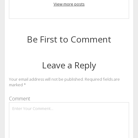
View more posts
Be First to Comment
Leave a Reply
Your email address will not be published.
Required fields are
marked
*
Comment