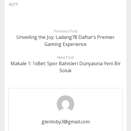
açın!
Previous Post
Unveiling the Joy: Ladang78 Daftar’s Premier
Gaming Experience
Next Post
Makale 1: 1xBet: Spor Bahisleri Dünyasına Yeni Bir
Soluk
glentoby3@gmail.com