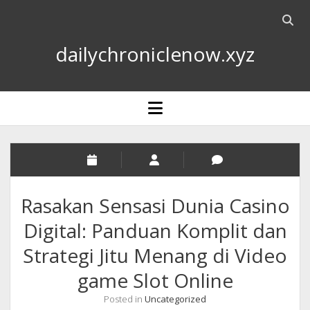
Open
searc
dailychroniclenow.xyz
bar
open
menu
Rasakan Sensasi Dunia Casino
Digital: Panduan Komplit dan
Strategi Jitu Menang di Video
game Slot Online
Posted in
Uncategorized