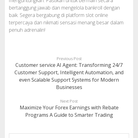
menguntungkan. Pastikan untuk bermain secara
bertanggung jawab dan mengelola bankroll dengan
baik. Segera bergabung di platform slot online
terpercaya dan nikmati sensasi menang besar dalam
penuh adrenalin!
Previous Post
Customer service AI Agent: Transforming 24/7
Customer Support, Intelligent Automation, and
even Scalable Support Systems for Modern
Businesses
Next Post
Maximize Your Forex Earnings with Rebate
Programs A Guide to Smarter Trading