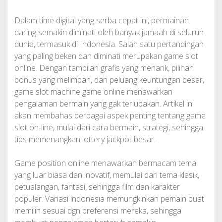
Dalam time digital yang serba cepat ini, permainan
daring semakin diminati oleh banyak jamaah di seluruh
dunia, termasuk di Indonesia. Salah satu pertandingan
yang paling beken dan diminati merupakan game slot
online. Dengan tampilan grafis yang menarik, pilihan
bonus yang melimpah, dan peluang keuntungan besar,
game slot machine game online menawarkan
pengalaman bermain yang gak terlupakan. Artikel ini
akan membahas berbagai aspek penting tentang game
slot on-line, mulai dari cara bermain, strategi, sehingga
tips memenangkan lottery jackpot besar.
Game position online menawarkan bermacam tema
yang luar biasa dan inovatif, memulai dari tema klasik,
petualangan, fantasi, sehingga film dan karakter
populer. Variasi indonesia memungkinkan pemain buat
memilih sesuai dgn preferensi mereka, sehingga