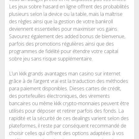
Les jeux sobre hasard en ligne offrent des probabilités
plusieurs selon la device ou la table, mais la maîtrise
des règles ainsi que la gestion de votre bankroll
deviennent essentielles pour maximiser vos gains.
Savourez également des added bonus de bienvenue,
parfois des promotions régulières ainsi que des
programmes de fidélité pour étendre votre capital
sobre jeu sans risque supplémentaire.
L’un kklk grands avantages man casino sur internet
grâce à de l’argent vrai est la traduction des méthodes
para paiement disponibles. Dieses cartes de crédit,
des portefeuilles électroniques, des virements
bancaires ou même kklk crypto-monnaies peuvent être
utilisés pour déposer et retirer parfois des fonds. La
rapidité et la sécurité de ces dealings varient selon des
plateformes, il reste par conséquent recommandé de
choisir celles qui offrent des options adaptées à vos