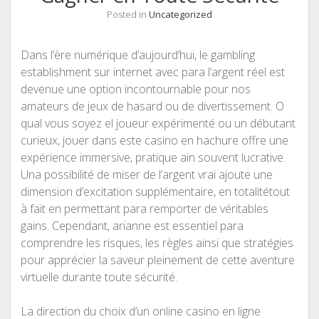
Posted in
Uncategorized
Dans l’ère numérique d’aujourd’hui, le gambling
establishment sur internet avec para l’argent réel est
devenue une option incontournable pour nos
amateurs de jeux de hasard ou de divertissement. O
qual vous soyez el joueur expérimenté ou un débutant
curieux, jouer dans este casino en hachure offre une
expérience immersive, pratique ain souvent lucrative.
Una possibilité de miser de l’argent vrai ajoute une
dimension d’excitation supplémentaire, en totalitétout
à fait en permettant para remporter de véritables
gains. Cependant, arianne est essentiel para
comprendre les risques, les règles ainsi que stratégies
pour apprécier la saveur pleinement de cette aventure
virtuelle durante toute sécurité.
La direction du choix d’un online casino en ligne